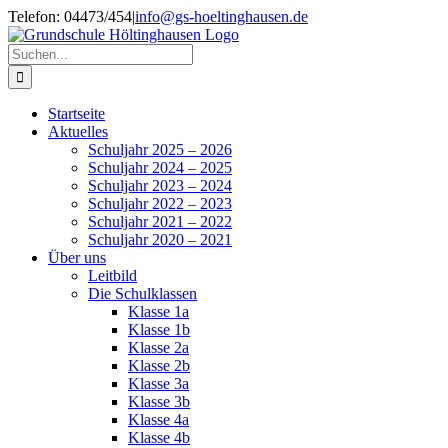
Zum
Telefon: 04473/454
|
info@gs-hoeltinghausen.de
Inhalt
springen
Suche
nach:
Startseite
Aktuelles
Schuljahr 2025 – 2026
Schuljahr 2024 – 2025
Schuljahr 2023 – 2024
Schuljahr 2022 – 2023
Schuljahr 2021 – 2022
Schuljahr 2020 – 2021
Über uns
Leitbild
Die Schulklassen
Klasse 1a
Klasse 1b
Klasse 2a
Klasse 2b
Klasse 3a
Klasse 3b
Klasse 4a
Klasse 4b