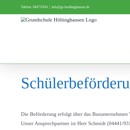
Zum
Telefon: 04473/454
|
info@gs-hoeltinghausen.de
Inhalt
springen
Schülerbeförderu
Die Beförderung erfolgt über das Busunternehmen
Unser Ansprechpartner ist Herr Schmidt (04441/93