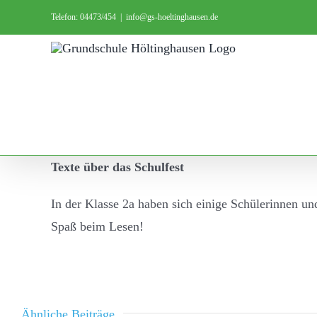
Zum
Telefon: 04473/454
|
info@gs-hoeltinghausen.de
Inhalt
springen
Texte über das Schulfest
In der Klasse 2a haben sich einige Schülerinnen un
Spaß beim Lesen!
Ähnliche Beiträge