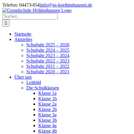
Zum
Telefon: 04473/454
|
info@gs-hoeltinghausen.de
Inhalt
springen
Suche
nach:
Startseite
Aktuelles
Schuljahr 2025 – 2026
Schuljahr 2024 – 2025
Schuljahr 2023 – 2024
Schuljahr 2022 – 2023
Schuljahr 2021 – 2022
Schuljahr 2020 – 2021
Über uns
Leitbild
Die Schulklassen
Klasse 1a
Klasse 1b
Klasse 2a
Klasse 2b
Klasse 3a
Klasse 3b
Klasse 4a
Klasse 4b