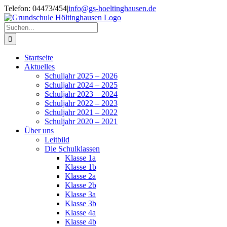
Zum
Telefon: 04473/454
|
info@gs-hoeltinghausen.de
Inhalt
springen
Suche
nach:
Startseite
Aktuelles
Schuljahr 2025 – 2026
Schuljahr 2024 – 2025
Schuljahr 2023 – 2024
Schuljahr 2022 – 2023
Schuljahr 2021 – 2022
Schuljahr 2020 – 2021
Über uns
Leitbild
Die Schulklassen
Klasse 1a
Klasse 1b
Klasse 2a
Klasse 2b
Klasse 3a
Klasse 3b
Klasse 4a
Klasse 4b