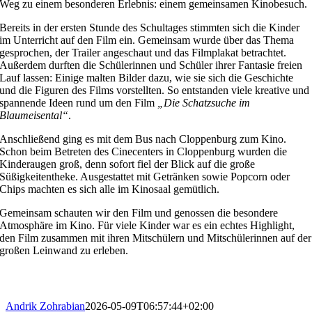
Weg zu einem besonderen Erlebnis: einem gemeinsamen Kinobesuch.
Bereits in der ersten Stunde des Schultages stimmten sich die Kinder
im Unterricht auf den Film ein. Gemeinsam wurde über das Thema
gesprochen, der Trailer angeschaut und das Filmplakat betrachtet.
Außerdem durften die Schülerinnen und Schüler ihrer Fantasie freien
Lauf lassen: Einige malten Bilder dazu, wie sie sich die Geschichte
und die Figuren des Films vorstellten. So entstanden viele kreative und
spannende Ideen rund um den Film
„Die Schatzsuche im
Blaumeisental“
.
Anschließend ging es mit dem Bus nach Cloppenburg zum Kino.
Schon beim Betreten des Cinecenters in Cloppenburg wurden die
Kinderaugen groß, denn sofort fiel der Blick auf die große
Süßigkeitentheke. Ausgestattet mit Getränken sowie Popcorn oder
Chips machten es sich alle im Kinosaal gemütlich.
Gemeinsam schauten wir den Film und genossen die besondere
Atmosphäre im Kino. Für viele Kinder war es ein echtes Highlight,
den Film zusammen mit ihren Mitschülern und Mitschülerinnen auf der
großen Leinwand zu erleben.
Andrik Zohrabian
2026-05-09T06:57:44+02:00