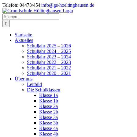
Zum
Telefon: 04473/454
|
info@gs-hoeltinghausen.de
Inhalt
springen
Suche
nach:
Startseite
Aktuelles
Schuljahr 2025 – 2026
Schuljahr 2024 – 2025
Schuljahr 2023 – 2024
Schuljahr 2022 – 2023
Schuljahr 2021 – 2022
Schuljahr 2020 – 2021
Über uns
Leitbild
Die Schulklassen
Klasse 1a
Klasse 1b
Klasse 2a
Klasse 2b
Klasse 3a
Klasse 3b
Klasse 4a
Klasse 4b