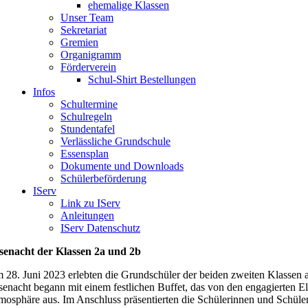
ehemalige Klassen
Unser Team
Sekretariat
Gremien
Organigramm
Förderverein
Schul-Shirt Bestellungen
Infos
Schultermine
Schulregeln
Stundentafel
Verlässliche Grundschule
Essensplan
Dokumente und Downloads
Schülerbeförderung
IServ
Link zu IServ
Anleitungen
IServ Datenschutz
senacht der Klassen 2a und 2b
 28. Juni 2023 erlebten die Grundschüler der beiden zweiten Klassen a
senacht begann mit einem festlichen Buffet, das von den engagierten El
mosphäre aus. Im Anschluss präsentierten die Schülerinnen und Schüler