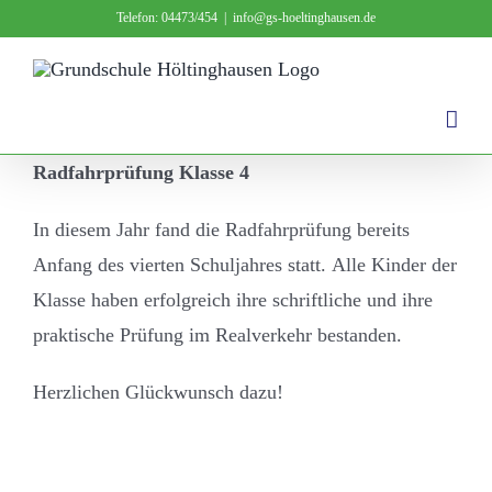
Zum
Telefon: 04473/454
|
info@gs-hoeltinghausen.de
Inhalt
springen
Radfahrprüfung Kl
asse 4
In diesem Jahr fand die Ra
dfahrprüfung bereits
Anfang
des vierten Schul
jahres statt.
Alle Kinder der
Klasse
haben erfolgr
eich ihre schriftliche und ih
re
praktische Prüfung im
Re
alverkehr best
a
nden.
Herzlichen Glückwunsch dazu!