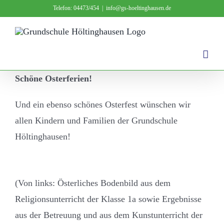
Zum
Telefon: 04473/454
|
info@gs-hoeltinghausen.de
Inhalt
springen
Schöne Osterferien!
Und ein ebenso schönes Osterfest wünschen wir
allen Kindern und Familien der Grundschule
Höltinghausen!
(Von links: Österliches Bodenbild aus dem
Religionsunterricht der Klasse 1a sowie Ergebnisse
aus der Betreuung und aus dem Kunstunterricht der